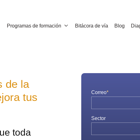
Programas de formación
Bitácora de vía
Blog
Diag
 de la
Correo
*
ejora tus
Sector
que toda